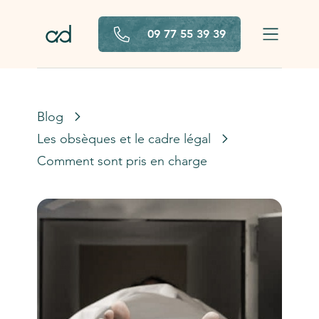
Aller au contenu principal
09 77 55 39 39
Blog
Les obsèques et le cadre légal
Comment sont pris en charge les défunts atteints