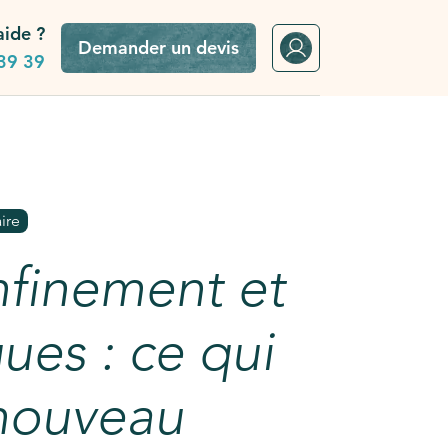
aide ?
Demander un devis
39 39
uveau possible ?
ire
finement et
ues : ce qui
 nouveau