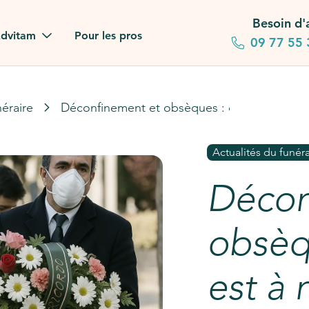
Besoin d'
dvitam
Pour les pros
09 77 55 
 familles
néraire
Déconfinement et obsèques : ce qui est à no
gagements
Actualités du funéra
 dans la presse
Décon
stion ?
ez notre FAQ
obsèq
est à