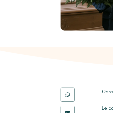
Derni
Le c