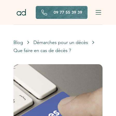
Aller au contenu principal
09 77 55 39 39
Blog
Démarches pour un décès
Que faire en cas de décès ?