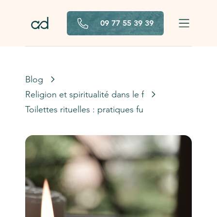
Aller au contenu principal
09 77 55 39 39
Blog
Religion et spiritualité dans le funéraire
Toilettes rituelles : pratiques funéraires selon les 