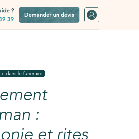
aide ?
Demander un devis
39 39
t rites
ité dans le funéraire
rement
man :
nie et rites