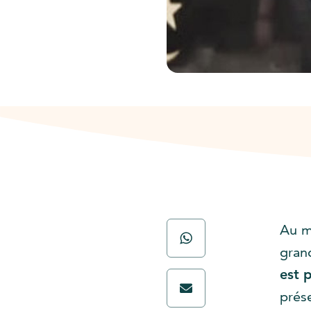
Au m
gran
est 
prés