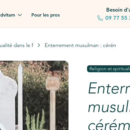
Besoin d'
dvitam
Pour les pros
09 77 55 
 familles
tualité dans le funéraire
Enterrement musulman : cérémonie e
gagements
 dans la presse
Religion et spiritual
stion ?
Enter
ez notre FAQ
musul
cérémo